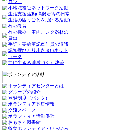
ロン』
小地域福祉ネットワーク活動
生活支援活動(高齢者等の日常
生活の困りごとを助ける活動)
福祉教育
福祉機器・車両、レク器材の
貸出
手話・要約筆記奉仕員の派遣
認知症ひとり歩きSOSネット
ワーク
共に生きる地域づくり啓発
ボランティアセンターとは
グループの紹介
登録制度（バンク）
ボランティア募集情報
交流スペース
ボランティア活動保険
おもちゃ図書館
収集ボランティア・いろいろ