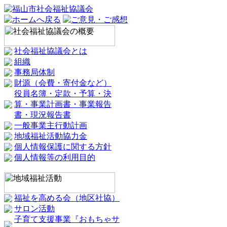
社会福祉協議会とは
組織
事務局体制
財源（会費・寄付金など）
役員名簿・定款・予算・決
算・事業計画書・事業報告
書・現況報告書
一般事業主行動計画
地域福祉活動協力金
個人情報保護に関する方針
個人情報等の利用目的
福祉を高める会（地区社協）
サロン活動
子育て支援事業『おもちゃサ